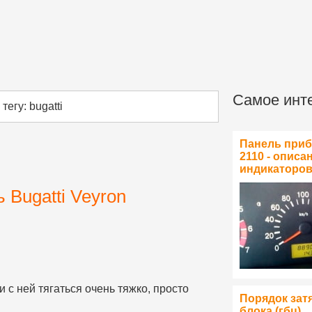
Самое инт
егу: bugatti
Панель при
2110 - описа
индикаторо
ь Bugatti Veyron
 с ней тягаться очень тяжко, просто
Порядок зат
блока (гбц)