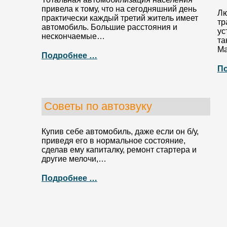
привела к тому, что на сегодняшний день
Лю
практически каждый третий житель имеет
тр
автомобиль. Большие расстояния и
ус
нескончаемые…
та
Ма
Подробнее …
П
Советы по автозвуку
Купив себе автомобиль, даже если он б/у,
приведя его в нормальное состояние,
сделав ему капиталку, ремонт стартера и
другие мелочи,…
Подробнее …