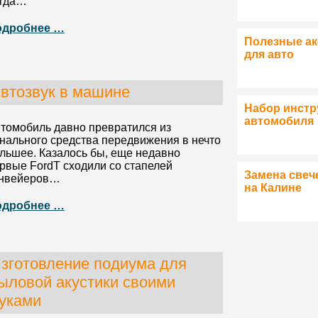
гда…
одробнее …
Полезные а
для авто
втозвук в машине
Набор инстр
автомобиля
томобиль давно превратился из
нального средства передвижения в нечто
льшее. Казалось бы, еще недавно
рвые FordT сходили со стапелей
Замена свеч
нвейеров…
на Калине
одробнее …
зготовление подиума для
ыловой акустики своими
уками