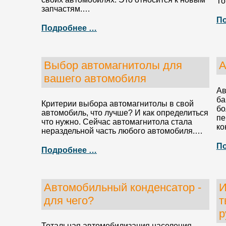
То
запчастям.…
П
Подробнее …
Выбор автомагнитолы для
А
вашего автомобиля
Ав
ба
Критерии выбора автомагнитолы в свой
бо
автомобиль, что лучше? И как определиться
пе
что нужно. Сейчас автомагнитола стала
ко
нераздельной часть любого автомобиля.…
П
Подробнее …
Автомобильный конденсатор -
И
для чего?
т
р
Тотальная автомобилизация населения