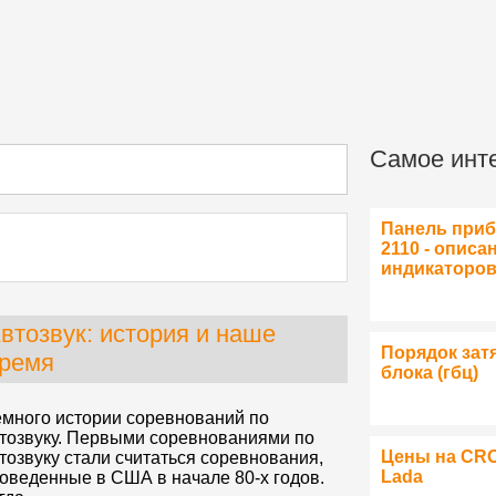
Самое инт
Панель при
2110 - описа
индикаторо
втозвук: история и наше
Порядок зат
ремя
блока (гбц)
много истории соревнований по
тозвуку. Первыми соревнованиями по
Цены на CR
тозвуку стали считаться соревнования,
Lada
оведенные в США в начале 80-х годов.