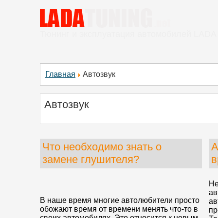
Тюнинг и эксплуатация автомобилей LADA
Главная
Автозвук
Автозвук
Что необходимо знать о
А
замене глушителя?
в
Не
ав
В наше время многие автолюбители просто
ав
обожают время от времени менять что-то в
пр
своих автомобилях. Это относится к новым