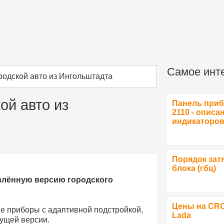
Самое инт
одской авто из Ингольштадта
ой авто из
Панель при
2110 - описа
индикаторо
Порядок зат
блока (гбц)
овлённую версию городского
Цены на CR
е приборы с адаптивной подстройкой,
Lada
ущей версии.