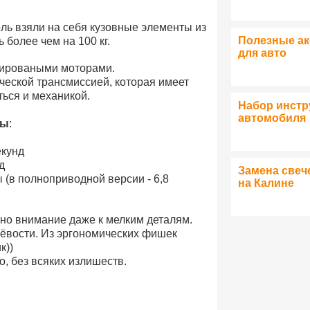
ль взяли на себя кузовные элементы из
Полезные а
 более чем на 100 кг.
для авто
бироваными моторами.
тической трансмиссией, которая имеет
ться и механикой.
Набор инстр
автомобиля
вы
:
екунд
д
Замена свеч
ды (в полноприводной версии - 6,8
на Калине
лено внимание даже к мелким деталям.
ёвости. Из эргономических фишек
к))
, без всяких излишеств.