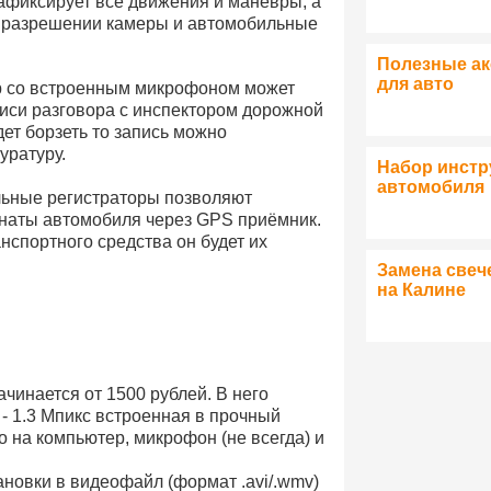
афиксирует все движения и манёвры, а
 разрешении камеры и автомобильные
Полезные а
для авто
р со встроенным микрофоном может
писи разговора с инспектором дорожной
дет борзеть то запись можно
уратуру.
Набор инстр
автомобиля
ьные регистраторы позволяют
наты автомобиля через GPS приёмник.
анспортного средства он будет их
Замена свеч
на Калине
чинается от 1500 рублей. В него
 1.3 Мпикс встроенная в прочный
о на компьютер, микрофон (не всегда) и
новки в видеофайл (формат .avi/.wmv)