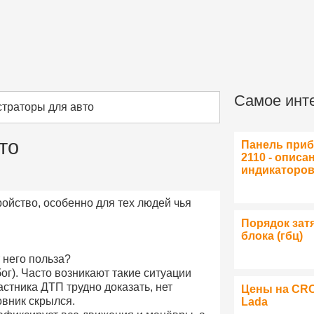
Самое инт
траторы для авто
то
Панель при
2110 - описа
индикаторо
ойство, особенно для тех людей чья
Порядок зат
блока (гбц)
 него польза?
бог). Часто возникают такие ситуации
астника ДТП трудно доказать, нет
Цены на CR
овник скрылся.
Lada