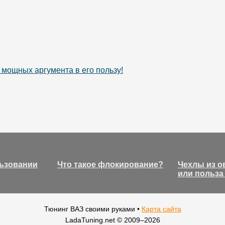
 мощных аргумента в его пользу!
льзовании
Что такое флокирование?
Чехлы из о
или польза
Тюнинг ВАЗ своими руками •
Карта сайта
LadaTuning.net © 2009–
2026