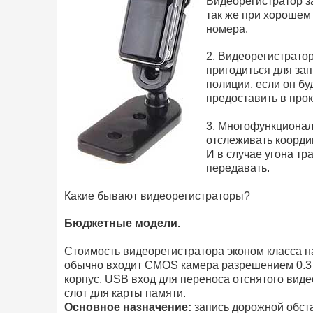
Видеорегистратор з
так же при хорошем
номера.
2. Видеорегистрато
пригодиться для за
полиции, если он бу
предоставить в прок
3. Многофункционал
отслеживать коорди
И в случае угона тр
передавать.
Какие бывают видеорегистраторы?
Бюджетные модели.
Стоимость видеорегистратора эконом класса на
обычно входит CMOS камера разрешением 0.3 -
корпус, USB вход для переноса отснятого виде
слот для карты памяти.
Основное назначение:
запись дорожной обста