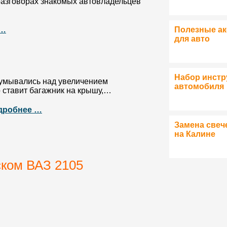
разговорах знакомых автовладельцев
 …
Полезные а
для авто
Набор инстр
думывались над увеличением
автомобиля
о ставит багажник на крышу,…
дробнее …
Замена свеч
на Калине
ском ВАЗ 2105