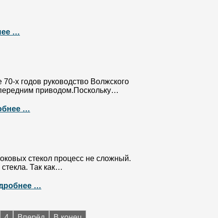
нее …
 70-х годов руководство Волжского
с передним приводом.Поскольку…
обнее …
боковых стекол процесс не сложный.
стекла. Так как…
дробнее …
4
Вперёд
В конец