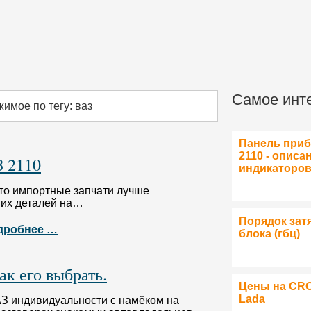
Самое инт
имое по тегу: ваз
Панель при
2110 - описа
З 2110
индикаторо
что импортные запчати лучше
них деталей на…
Порядок зат
дробнее …
блока (гбц)
к его выбрать.
Цены на CR
Lada
З индивидуальности с намёком на