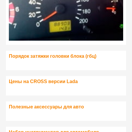
Порядок затяжки головки блока (гбц)
Цены на CROSS версии Lada
Полезные аксессуары для авто