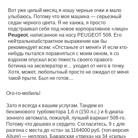
Вот уже целый месяц я ношу черные очки и мало
улыбаюсь. Потому что моя машина — серьезный
седан черного цвета. Я не ханжа, я просто
подстраивал себя под новое корпоративное «лицо»
Peugeot
, написанное на носу PEUGEOT 508. Его
нейтральноабстрактное выражение как бы
рекомендует всем: «Отстаньте от меня!» И если кто-
нибудь пытался поравняться с моим окном, я со
вздохом опускал всю тяжесть своего правого
ботинка на акселератор и… уходил от него в точку.
Хотя, может, любопытный просто не ожидал от меня
такой прыти. Был не готов…
Ого-го-мобиль!
Зато я всегда к вашим услугам. Тандем из
бензинового турбомотора 1,6 л (150 л.с.) и 6-диапа-
зонного автомата, пожалуй, лучший вариант 508-го.
Потому что дешево и сердито. Согласитесь, 9 с для
разгона с места до «ста» за 1164000 руб. (топ-версия
Allure) — неплохо. Баварская «треха» на 34 «силы»