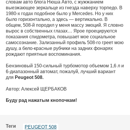
словам авто блога Нюша Авто, с жужжанием
выезжающее зеркальце из гнезда наверху торпедо. В
1980-х годах подобное было у Mercedes. Но у них
было горизонтально, а здесь — вертикально. В
общем, 508-й породил у меня массу эмоций. Я словно
вырос в собственных глазах… Ярое проецируются
показания спидометра, повышает мое социальное
самосознание. Зализанный профиль 508-го греет мою
душу, а бело-красные рубчики на задних фонарях
рождают приятные воспоминания.
Бензиновый 150-сильный турбомотор объемом 1,6 л и
6-диапазонный автомат, пожалуй, лучший вариант
для
Peugeot 508.
Автор: Алексей ЩЕРБАКОВ
Буду рад нажатым кнопочкам!
Теги
PEUGEOT 508