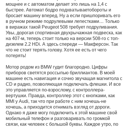
мощнее и с автоматом делает это лишь на 1,4 с
быстрее. Автомат бодро подхватываетобороты и
бросает машину вперед. Ну а если пришпоривать его
в ручном режиме подрулевыми лепестками… Только
в виражах такой Peugeot 508 требует подруливания.
Увы, дорогая спортивная двухрычажная подвеска, как
на 407-м, теперь стоит только на версии 508-го с топ-
дизелем 2.2 HDi. А здесь спереди — Макферсон. Так
что не стоит терять голову. Хотя ее есть от чего
потерять!
Мотор родом из BMW гудит благородно. Цифры
приборов светятся россыпью бриллиантов. В моей
машине есть навигация и сочно звучащая магнитола с
CD и радио, позволяющая подключать флешки. И все
это управляется по-взрослому, с контроллера-
вертушки. Правда, контроллер этот с кнопками, как
MMI у Audi, так что при работе с ним хочешь-не
хочешь, а приходится отнимать взгляд от дороги.
Однако я даже могу подключить к этой машине свой
мобильный телефон и разговаривать по громкой
связи, как человек с большой буквы. Каждое утро, по