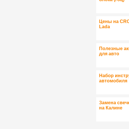
Цены на CR
Lada
Полезные а
для авто
Набор инстр
автомобиля
Замена свеч
на Калине