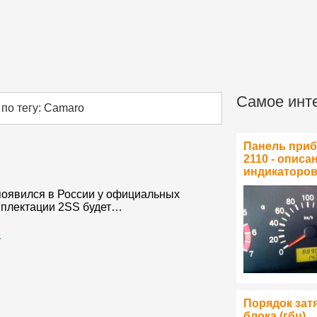
Самое инт
по тегу: Camaro
Панель при
2110 - описа
индикаторо
 появился в России у официальных
омплектации 2SS будет…
…
Порядок зат
блока (гбц)