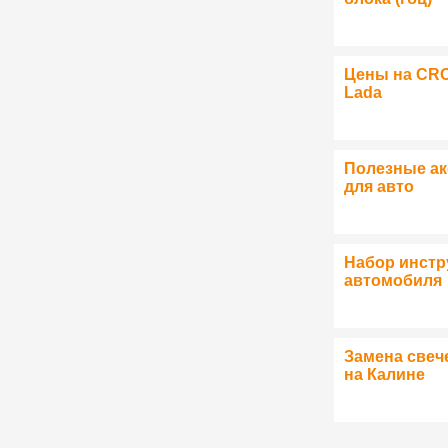
Цены на CR
Lada
Полезные а
для авто
Набор инстр
автомобиля
Замена свеч
на Калине