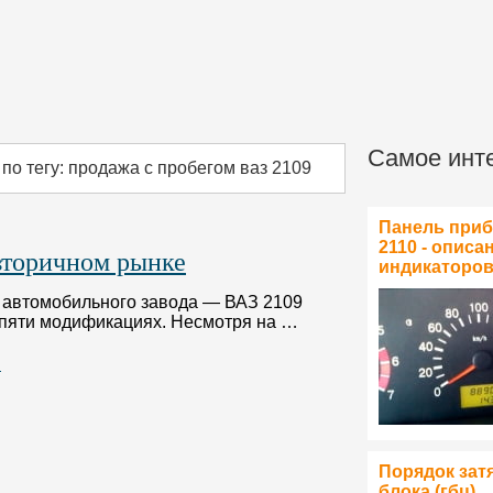
Самое инт
по тегу: продажа с пробегом ваз 2109
Панель при
2110 - описа
вторичном рынке
индикаторо
о автомобильного завода — ВАЗ 2109
в пяти модификациях. Несмотря на …
…
Порядок зат
блока (гбц)