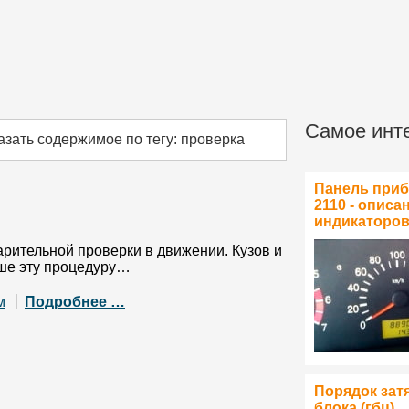
Самое инт
азать содержимое по тегу: проверка
Панель при
2110 - описа
индикаторо
арительной проверки в движении. Кузов и
чше эту процедуру…
м
Подробнее …
Порядок зат
блока (гбц)