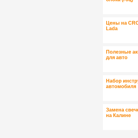
Цены на CR
Lada
Полезные а
для авто
Набор инстр
автомобиля
Замена свеч
на Калине