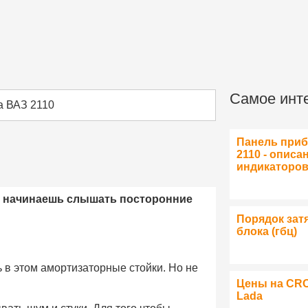
Самое инт
а ВАЗ 2110
Панель при
2110 - описа
индикаторо
е, начинаешь слышать посторонние
Порядок зат
блока (гбц)
 в этом амортизаторные стойки. Но не
Цены на CR
Lada