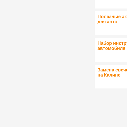
Полезные а
для авто
Набор инстр
автомобиля
Замена свеч
на Калине