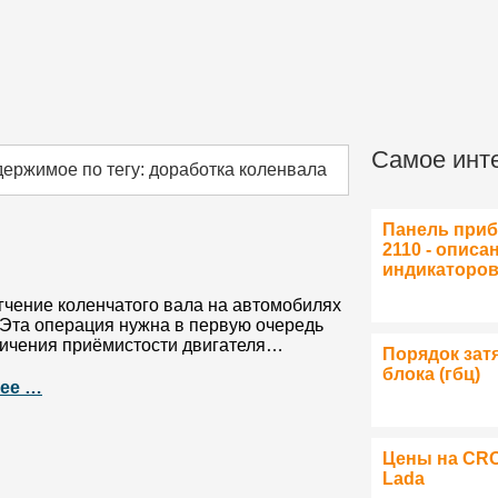
Самое инт
держимое по тегу: доработка коленвала
Панель при
2110 - описа
индикаторо
гчение коленчатого вала на автомобилях
 Эта операция нужна в первую очередь
личения приёмистости двигателя…
Порядок зат
блока (гбц)
ее …
Цены на CR
Lada