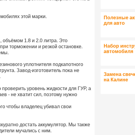
омобилях этой марки.
Полезные а
для авто
 объёмом 1.8 и 2.0 литра. Это
Набор инстр
 при торможении и резкой остановке.
автомобиля
емы.
резинового уплотнителя подкапотного
грунта. Завод-изготовитель пока не
Замена свеч
.
на Калине
о проверить уровень жидкости для ГУР, а
ев - не хватит сил, поэтому нужно
ого чтобы владелец убивал свои
ккуратно достать аккумулятор. Мы также
дители мучались с ним.