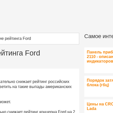
Самое инт
е рейтинга Ford
йтинга Ford
Панель при
2110 - описа
индикаторо
Порядок зат
вательно снижает рейтинг российских
блока (гбц)
ветить на такие выпады американских
может.
Цены на CR
Lada
но снижает рейтинг концерна Ford на 2