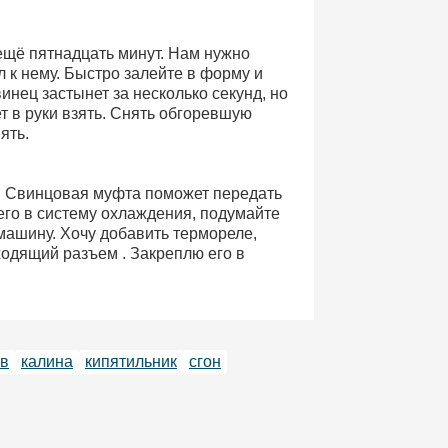
ещё пятнадцать минут. Нам нужно
 к нему. Быстро залейте в форму и
инец застынет за несколько секунд, но
т в руки взять. Снять обгоревшую
ять.
. Свинцовая муфта поможет передать
 его в систему охлаждения, подумайте
 машину. Хочу добавить термореле,
ходящий разъем . Закреплю его в
ев
калина
кипятильник
сгон