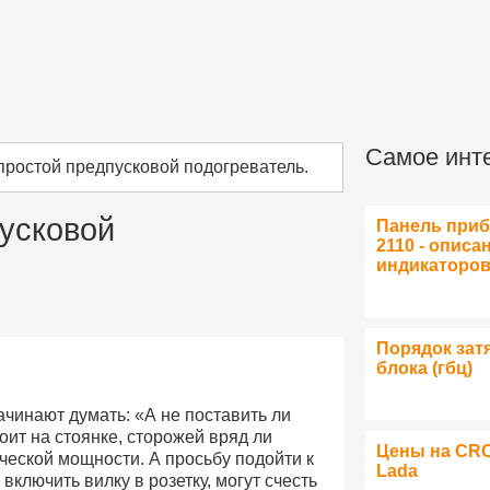
Самое инт
 простой предпусковой подогреватель.
пусковой
Панель при
2110 - описа
индикаторо
Порядок зат
блока (гбц)
ачинают думать: «А не поставить ли
ит на стоянке, сторожей вряд ли
Цены на CR
ческой мощности. А просьбу подойти к
Lada
включить вилку в розетку, могут счесть