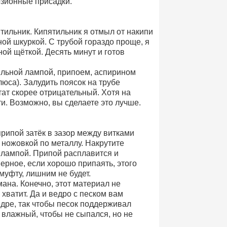
озионные присадки.
ятильник. Кипятильник я отмыл от накипи
ой шкуркой. С трубой гораздо проще, я
ой щёткой. Десять минут и готов
яльной лампой, припоем, аспирином
люса). Залудить поясок на трубе
тат скорее отрицательный. Хотя на
и. Возможно, вы сделаете это лучше.
припой затёк в зазор между витками
 ножовкой по металлу. Накрутите
 лампой. Припой расплавится и
ерное, если хорошо припаять, этого
муфту, лишним не будет.
ана. Конечно, этот материал не
 хватит. Да и ведро с песком вам
дре, так чтобы песок поддерживал
 влажный, чтобы не сыпался, но не