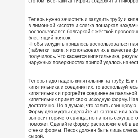
сгоном. Всё-таки антифриз содержит антикорр
Теперь нужно зачистить и залудить трубу и кип
в лимонной кислоте и слегка пошаркал наждачн
воспользовался болгаркой с жёсткой проволочн
блестящий поясок.
Чтобы залудить пришлось воспользоваться па
(таблетки такие, я использовал их в качестве ф
получилось. Что касается кипятильника, резуль
наружных поверхностях припой удалось нанест
Теперь надо надеть кипятильник на трубу. Ели 
кипятильника и соединил их, то воспользуйтесь
кипятильник и прогрейте соединение паяльной
кипятильник примет свою исходную форму. Нав
достаточно. Но я думаю, что залить свинцовую 
Форму для муфты сделайте из картона или ватм
выносит горячего свинца, но на пять секунд его
поможет. Сделайте форму, расположите её в ве
стенки формы. Песок должен быть лишь слегка
сырой.