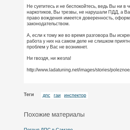
Не суетитесь и не беспокойтесь, ведь Вы ни в 
наркотиков, Вы трезвы, не нарушали ПДД, а В
право вождения имеется доверенность, оформл
законодательством.
А, если к тому же во время разговора Вы искре
работа у них на самом деле не слишком приятна
проблем у Вас не возникнет.
Ни гвоздя, ни жезла!
http://www.ladatuning.net/images/stories/poleznoe
Теги
дпс
гаи
инспектор
Похожие материалы
Погоня ДПС в Самаре