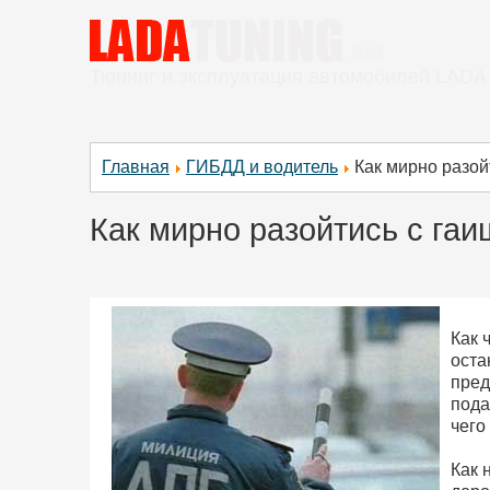
Тюнинг и эксплуатация автомобилей LADA
Главная
ГИБДД и водитель
Как мирно разой
Как мирно разойтись с га
Как 
оста
пред
пода
чего
Как 