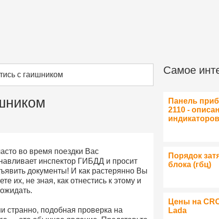
Самое инт
тись с гаишником
ишником
Панель при
2110 - описа
индикаторо
часто во время поездки Вас
Порядок зат
навливает инспектор ГИБДД и просит
блока (гбц)
ъявить документы! И как растерянно Вы
ете их, не зная, как отнестись к этому и
 ожидать.
Цены на CR
ни странно, подобная проверка на
Lada