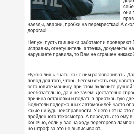
доро
себе
они 
прав
наезды, аварии, пробки на перекрестках! А ск
дорогах!
Нет уж, пусть гаишники работают и проверяю
исправна, огнетушитель, аптечка, документы на
нарушаете правила, то Вам не страшен никако
Нужно лишь знать, как с ним разговаривать. Даж
повод для того, чтобы бегом бежать ему навст
остановите машину, при этом включите ручной
необязательно, да и не зачем! Достаточно спро
причина остановки и подать в приоткрытую дв
Водители подержанных автомобилей часто опас
какие нибудь неисправности. У него нет на это 
пройденного техосмотра. А передать его ему в 
Конечно, если у вас на ходу перегорела лампо
но штраф за это не выписывают.