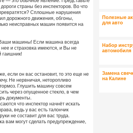
ге — это обычное явление. Представьте
 дороги страны без инспекторов. Во что
превратятся? Сплошные нарушения
Полезные а
ил дорожного движения, обгоны,
для авто
олько неисправных машин появится на
т Ваши машины! Если машина всегда
Набор инстр
 нее и страховка имеются, и Вы не
автомобиля
й гаишник!
Замена свеч
е, если он вас остановит, то это еще не
на Калине
речу. Не нервничая, неторопливо
 тормоз. Глушить машину совсем
сить через опущенное стекло, в чем
ерь документы.
аются что инспектор начнёт искать
права, ведь у вас есть талончик
руки не составит для вас труда.
чка вам могут сделать предупреждение,