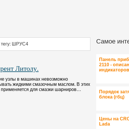
Самое инт
 тегу: ШРУС4
Панель при
2110 - описа
рент Литолу.
индикаторо
ие узлы в машинах невозможно
ывать жидкими смазочным маслом. В этих
4 применяется для смазки шарниров…
Порядок зат
блока (гбц)
Цены на CR
Lada