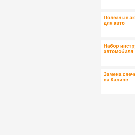
Полезные а
для авто
Набор инстр
автомобиля
Замена свеч
на Калине