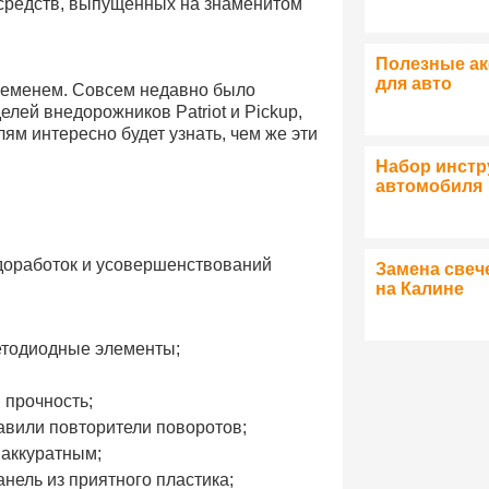
средств, выпущенных на знаменитом
Полезные а
для авто
временем. Совсем недавно было
лей внедорожников Patriot и Pickup,
ям интересно будет узнать, чем же эти
Набор инстр
автомобиля
доработок и усовершенствований
Замена свеч
на Калине
етодиодные элементы;
 прочность;
авили повторители поворотов;
 аккуратным;
нель из приятного пластика;