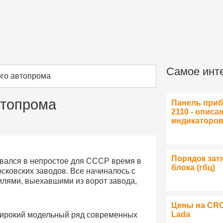
Самое инт
ого автопрома
втопрома
Панель при
2110 - описа
индикаторо
Порядок зат
авался в непростое для СССР время в
блока (гбц)
осковских заводов. Все начиналось с
лями, выехавшими из ворот завода,
Цены на CR
Lada
 широкий модельный ряд современных