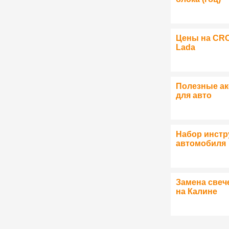
Цены на CR
Lada
Полезные а
для авто
Набор инстр
автомобиля
Замена свеч
на Калине