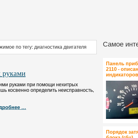
Самое инт
жимое по тегу: диагностика двигателя
Панель при
2110 - описа
и руками
индикаторо
оими руками при помощи нехитрых
ишь косвенно определить неисправность,
дробнее …
Порядок зат
блока (гбц)