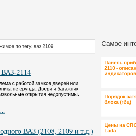
Самое инт
жимое по тегу: ваз 2109
Панель при
2110 - описа
 ВАЗ-2114
индикаторо
лема с работой замков дверей или
жника не ерунда. Двери и багажник
извольные открытия недопустимы.
Порядок зат
блока (гбц)
 …
Цены на CR
дного ВАЗ (2108, 2109 и т.д.)
Lada