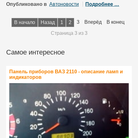
Опубликовано в
Автоновости
Подробнее …
3
Вперёд
В конец
В начало
Назад
1
2
Страница 3 из 3
Самое интересное
Панель приборов ВАЗ 2110 - описание ламп и
индикаторов