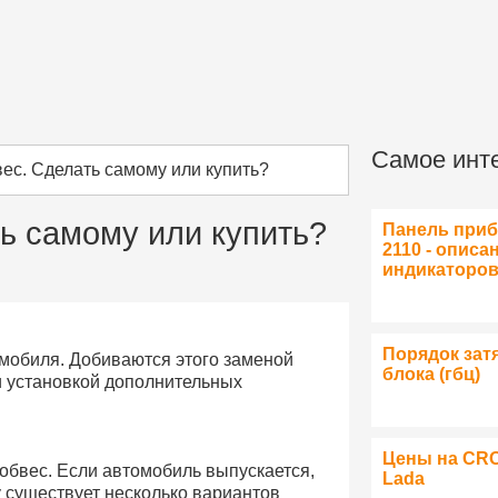
Самое инт
ес. Сделать самому или купить?
ь самому или купить?
Панель при
2110 - описа
индикаторо
Порядок зат
мобиля. Добиваются этого заменой
блока (гбц)
и установкой дополнительных
Цены на CR
 обвес. Если автомобиль выпускается,
Lada
у существует несколько вариантов