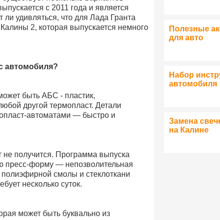
ыпускается с 2011 года и является
 ли удивляться, что для Лада Гранта
я Калины 2, которая выпускается немного
Полезные а
для авто
ес автомобиля?
Набор инстр
автомобиля
ожет быть АБС - пластик,
юбой другой термопласт. Детали
мопласт-автоматами — быстро и
Замена свеч
на Калине
 не получится. Программа выпуска
ую пресс-форму — непозволительная
и полиэфирной смолы и стеклоткани
бует несколько суток.
орая может быть буквально из