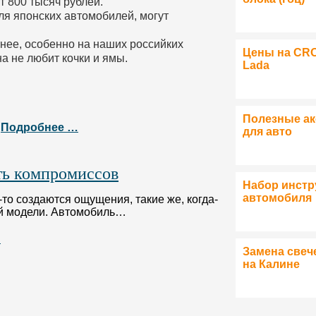
 800 тысяч рублей.
для японских автомобилей, могут
нее, особенно на наших российких
Цены на CR
на не любит кочки и ямы.
Lada
Полезные а
Подробнее …
для авто
ть компромиссов
Набор инстр
автомобиля
-то создаются ощущения, такие же, когда-
ой модели. Автомобиль…
…
Замена свеч
на Калине