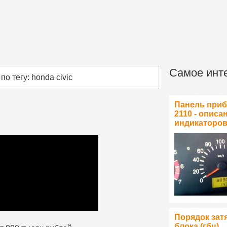
Самое инт
о тегу: honda civic
Панель при
2110 - описа
индикаторо
Порядок зат
блока (гбц)