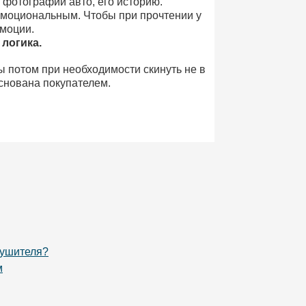
 фотографии авто, его историю.
эмоциональным. Чтобы при прочтении у
эмоции.
 логика.
ы потом при необходимости скинуть не в
основана покупателем.
лушителя?
м