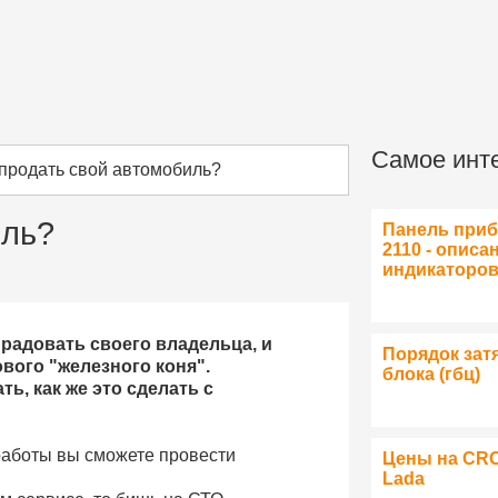
Самое инт
 продать свой автомобиль?
иль?
Панель при
2110 - описа
индикаторо
радовать своего владельца, и
Порядок зат
вого "железного коня".
блока (гбц)
ь, как же это сделать с
работы вы сможете провести
Цены на CR
Lada