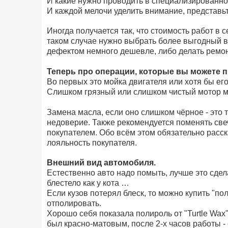
И какие нужно проводить в специализированно
И каждой мелочи уделить внимание, представьте
Иногда получается так, что стоимость работ в 
таком случае нужно выбрать более выгодный в
дефектом немного дешевле, либо делать ремон
Теперь про операции, которые вы можете 
Во первых это мойка двигателя или хотя бы его
Слишком грязный или слишком чистый мотор м
Замена масла, если оно слишком чёрное - это
недоверие. Также рекомендуется поменять свечи
покупателем. Обо всём этом обязательно расск
лояльность покупателя.
Внешний вид автомобиля.
Естественно авто надо помыть, лучше это сдел
блестело как у кота …
Если кузов потерял блеск, то можно купить "по
отполировать.
Хорошо себя показала полироль от "Turtle Wax",
был красно-матовым, после 2-х часов работы -