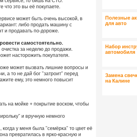
м сервисе, то бишь на СТО.
 что это вы её покупаете.
Полезные а
сервисе может быть очень высокой, в
для авто
ариант: либо продать машину с
т и продавать по-дороже.
провести самостоятельно.
Набор инстр
 очистка за неделю до продажи.
автомобиля
ожет насторожить покупателя.
 тоже может вызвать лишние вопросы и
, а то не дай бог "затроит" перед
Замена свеч
ажите ему, это немного повысит
на Калине
ать на мойке + покрытие воском, чтобы
лирольку" и вручную немного
 когда у меня была "семёрка" то цвет её
 она превратилась в ярко-красную и