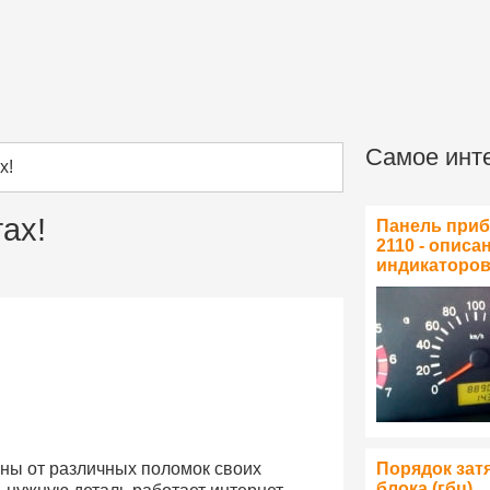
Самое инт
х!
ах!
Панель при
2110 - описа
индикаторо
Порядок зат
ны от различных поломок своих
блока (гбц)