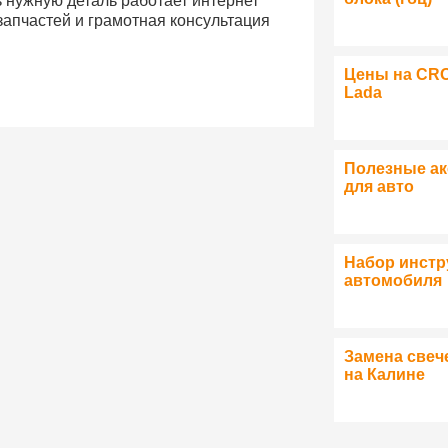
ь нужную деталь работает интернет
запчастей и грамотная консультация
Цены на CR
Lada
Полезные а
для авто
Набор инстр
автомобиля
Замена свеч
на Калине