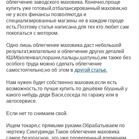
облегчение заводского маховика. Конечно,проще
купить уже готовый,отбалансированный маховик,но
не у всех финансы позволяют,да и
специализированные магзины не в каждом городе
есть.Поэтому статья написана для тех кто любит сам
покопаться с мотором.
Одно лишь облегчение маховика даст небольшой
результат,желательно и облегчение других деталей
КШМ(коленвал,поршни,пальцы,шатуны),им также без
особого труда можно сделать облегчение
самостоятельно,но об этом в
другой статье.
Нам нужен будет собственно маховик,если есть
возможность,то лучше купить по дешёвке б/ушный у
какого нибудь дяди Васи,соседа по гаражу или в
автосервисе.
Если нет то снимаем свой.
Ищем токаря,с прямыми руками.Обрабатываем по
чертежу Сингуринди.Такое облегчение маховика
самое безопасное, это уже проверенный временем