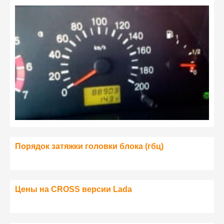
Порядок затяжки головки блока (гбц)
Цены на CROSS версии Lada