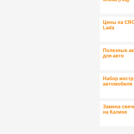
Цены на CR
Lada
Полезные а
для авто
Набор инстр
автомобиля
Замена свеч
на Калине