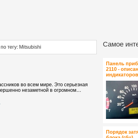
Самое инт
о тегу: Mitsubishi
Панель при
2110 - описа
индикаторо
лассников во всем мире. Это серьезная
овершенно незаметной в огромном…
…
Порядок зат
блока (гбц)