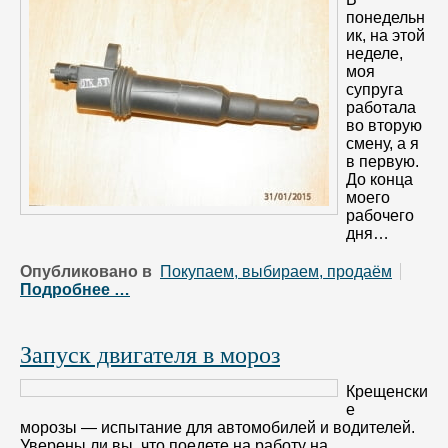
понедельн
ик, на этой
неделе,
моя
супруга
работала
во вторую
смену, а я
в первую.
До конца
моего
рабочего
дня…
Опубликовано в
Покупаем, выбираем, продаём
Подробнее …
Запуск двигателя в мороз
Крещенски
е
морозы — испытание для автомобилей и водителей.
Уверены ли вы, что поедете на работу на