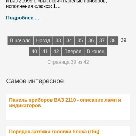
и ваз 21099 с «высокой» панелью приборов,
исполнения «люкс»: 1…
Подробнее …
39
В начало
Назад
33
34
35
36
37
38
40
41
42
Вперёд
В конец
Страница 39 из 42
Самое интересное
Панель приборов ВАЗ 2110 - описание ламп и
индикаторов
Порядок затяжки головки блока (гбц)