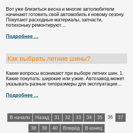
Вот уже близиться весна и многие автолюбители
начинают готовить свой автомобиль к новому сезону.
Покупают расходные материалы, запчасти,
потихоньку ремонтируют…
Подробнее …
Как выбрать летние шины?
Какие вопросы возникают при выборе летних шин. 1.
Какие покупать: широкие или узкие. Автозавод может
указывать разные типоразмеры для эксплуатации…
Подробнее …
36
В начало
Назад
31
32
33
34
35
37
38
39
40
Вперёд
В конец