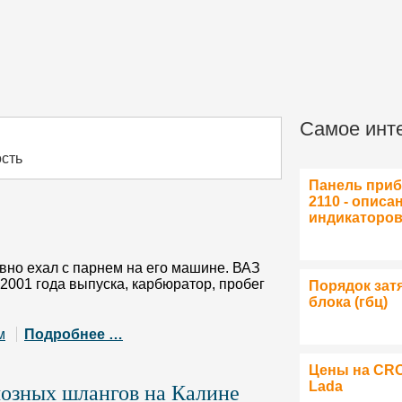
Самое инт
ость
Панель при
2110 - описа
индикаторо
вно ехал с парнем на его машине. ВАЗ
2001 года выпуска, карбюратор, пробег
Порядок зат
блока (гбц)
м
Подробнее …
Цены на CR
мозных шлангов на Калине
Lada