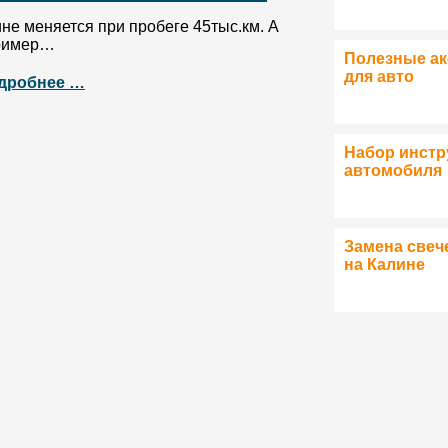
не меняется при пробеге 45тыс.км. А
пример…
Полезные а
для авто
дробнее …
Набор инстр
автомобиля
Замена свеч
на Калине